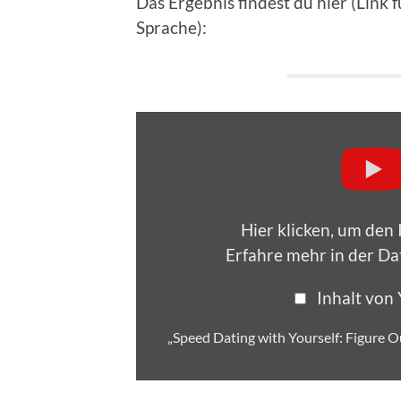
Das Ergebnis findest du hier (Link 
Sprache):
„Speed
Dating
with
Yourself:
Figure
Out
What
You
Hier klicken, um den
Want
and
Erfahre mehr in der
Da
Find
Your
Career
Inhalt von
Path“
von
YouTube
„Speed Dating with Yourself: Figure 
anzeigen