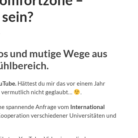
Komfortzone –
 sein?
R
os und mutige Wege aus
hlbereich.
ouTube.
Hättest du mir das vor einem Jahr
s vermutlich nicht geglaubt…
.
eine spannende Anfrage vom
International
 Kooperation verschiedener Universitäten und